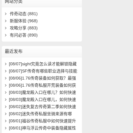
网站分类
传奇动态
(881)
新服体验
(968)
攻略分享
(883)
有问必答
(890)
最近发布
[08/07]
sight究竟怎么读才能解锁隐藏
关卡？新手必看攻略解析
[08/07]
SF传奇有哪些职业选择与技能
搭配攻略？
[08/06]
1.76传奇装备如何获取？最强
装备属性与搭配攻略
[08/06]
1.76传奇私服开荒装备如何获
取？在哪里能领取到？
[08/03]
魔龙殿入口在哪儿？如何快速
到达并通关？
[08/03]
魔龙殿入口在哪儿，如何快速
到达并通关？
[08/02]
迷失复古传奇第二季如何快速
提升等级？
[08/02]
迷失传奇私服坐骑来源有哪
些？如何获取全攻略？
[08/01]
福谷传奇私服中如何快速提升
角色等级与装备获取效率？
[08/01]
神马浮云传奇中装备隐藏属性