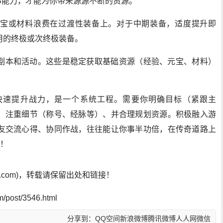
S能力，才能为你带来源源不断的资源。
宝或材料浪费在过渡性装备上。对于中期装备，适度提升即
用的终极或次终极装备。
副本和活动。这些是稳定获取基础资源（经验、元宝、材料）
快速提升战力，是一个系统工程。需要你明确目标（紧跟主
、注重细节（称号、经脉等）、并合理规划资源。积极融入游
友交流心得、协同作战，往往能让你事半功倍，在传奇道路上
感！
sf.com)，转载请保留出处和链接！
post/3546.html
分享到：
QQ空间
新浪微博
腾讯微博
人人网
微信