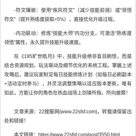
-符文镶嵌：使用“疾风符文”（减少技能前摇）或“领悟
符文”（提升熟练度获取+5%），直接优化升级过程。
-内功联动：修炼“技能大师”内功分支，可激活“熟练度
领悟”属性，永久提升技能升级速度。
在《195旷世皓月》中，技能升级绝非盲目刷怪，而是
结合资源规划、玩法联动及细节优化的系统工程。掌握上述
攻略后，建议玩家制定每日技能修炼计划（如每日必刷副本
+活动定时参与），并灵活调整策略以适应版本更新。唯有
如此，方能让你的角色在热血战场上剑锋所指，所向披靡！
文章来源：22搜服网(www.22sfsf.com)，转载请保留出
处和链接！
本文链接：https://www.22sfsf.com/post/3550.html