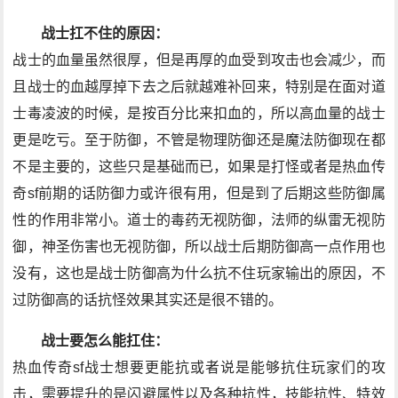
战士扛不住的原因：
战士的血量虽然很厚，但是再厚的血受到攻击也会减少，而
且战士的血越厚掉下去之后就越难补回来，特别是在面对道
士毒凌波的时候，是按百分比来扣血的，所以高血量的战士
更是吃亏。至于防御，不管是物理防御还是魔法防御现在都
不是主要的，这些只是基础而已，如果是打怪或者是热血传
奇sf前期的话防御力或许很有用，但是到了后期这些防御属
性的作用非常小。道士的毒药无视防御，法师的纵雷无视防
御，神圣伤害也无视防御，所以战士后期防御高一点作用也
没有，这也是战士防御高为什么抗不住玩家输出的原因，不
过防御高的话抗怪效果其实还是很不错的。
战士要怎么能扛住：
热血传奇sf战士想要更能抗或者说是能够抗住玩家们的攻
击，需要提升的是闪避属性以及各种抗性，技能抗性、特效