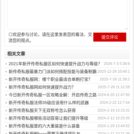
◎欢迎参与讨论，请在这里发表您的看法、交
流您的观点。
相关文章
2021年新开传奇私服区如何快速提升战力与等级？
2026-7-3 5:38:9
新传奇私服最暴力门派如何搭配技能与装备制霸
2025-12-29 10:49:1
全服？
新开传奇私服网：哪个职业最适合单刷打宝？
2025-7-26 11:39:2
新开传奇私服网如何快速提升战力？
2025-7-26 11:12:26
今日新开传奇私服一区攻略全解：开启传奇之路
2024-6-20 12:47:50
的终极指南
新开传奇私服法师35级应该用什么样的武器
2024-2-22 12:7:54
新开传奇私服天下无双称号怎么获得
2024-2-19 13:15:31
新开传奇私服哪些活动容易让我们提升等级
2024-2-12 10:25:35
新开传奇私服里的六大重装是什么装备
2024-1-29 13:44:52
新开传奇私服刷boss需要正确选择队友
2024-1-21 10:21:36