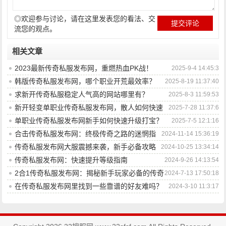
◎欢迎参与讨论，请在这里发表您的看法、交
流您的观点。
相关文章
2023最新传奇私服发布网，重燃热血PK战！
2025-9-4 14:45:3
韩版传奇私服发布网，哪个职业开荒最效率？
2025-8-19 11:37:40
求新开传奇私服稳定人气高的网站哪里有？
2025-8-3 11:59:53
新开轻变单职业传奇私服发布网，散人如何快速
2025-7-28 11:37:6
起飞？
单职业传奇私服发布网新手如何快速升级打宝？
2025-7-5 12:1:16
合击传奇私服发布网：终极传奇之路的迷惘指
2024-11-14 15:36:19
引
传奇私服发布网大服震撼来袭，新手必备攻略
2024-10-25 13:34:14
传奇私服发布网：快速提升等级指南
2024-9-26 14:13:54
2合1传奇私服发布网：揭秘新手玩家必备的传奇
2024-7-13 17:50:18
攻略秘笈
在传奇私服发布网里找到一些靠谱的好友难吗？
2024-3-10 11:3:17