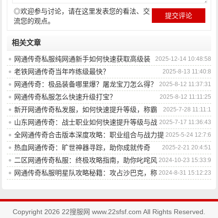
◎欢迎参与讨论，请在这里发表您的看法、交
流您的观点。
相关文章
网通传奇私服纯网通新手如何快速获取高级装
2025-12-14 10:48:58
备？
老铁网通传奇当年咋练级最快？
2025-8-13 11:40:8
网通传奇：极品装备哪里爆？屠龙宝刀怎么得？
2025-8-12 11:37:31
网通传奇私服怎么快速升级打宝？
2025-8-12 11:11:25
新开网通传奇私发服，如何快速提升等级，称霸
2025-7-28 11:11:1
服务器？
山东网通传奇：战士职业如何快速提升等级与战
2025-7-17 11:36:43
斗力？
全网通传奇合击版本深度攻略：职业组合与战力提
2025-5-24 12:7:6
升全解析
热血网通传奇：旷世神器寻踪，助你成就传奇
2025-2-21 20:4:51
二区网通传奇私服：终极攻略指南，助你叱咤风
2024-10-23 15:33:9
云
网通传奇私服明星队攻略秘籍：攻占沙巴克，称
2024-8-31 15:12:23
霸全服的必杀技
Copyright 2026 22搜服网 www.22sfsf.com All Rights Reserved.