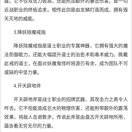
雄。它不仅攻击力极高，还能附加额外的暴击伤害，是一切
近战职业的终极追求。相传此剑是由龙鳞打造而成，拥有毁
天灭地的威能。
3.降妖除魔戒指
降妖除魔戒指是道士职业的专属神器，它拥有强大的魔
法防御能力，还能大幅提升道士的治愈术和毒术威力。佩戴
此戒的道士，在面对妖魔鬼怪时将游刃有余，成为团队不可
或缺的中坚力量。
4.开天辟地斧
开天辟地斧是战士职业的招牌武器，其攻击力之高令人
咋舌。它不但能造成巨大的物理伤害，还能附带额外的震荡
效果，将敌人击退数步。传说此斧是由盘古开天辟地所用，
蕴含着无穷无尽的力量。