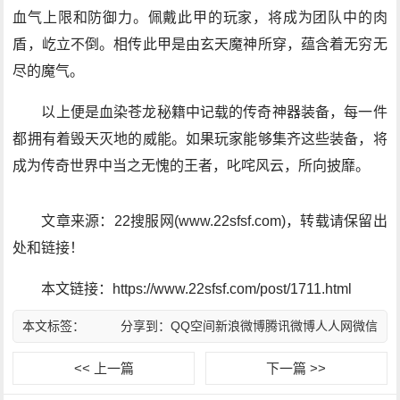
血气上限和防御力。佩戴此甲的玩家，将成为团队中的肉
盾，屹立不倒。相传此甲是由玄天魔神所穿，蕴含着无穷无
尽的魔气。
以上便是血染苍龙秘籍中记载的传奇神器装备，每一件
都拥有着毁天灭地的威能。如果玩家能够集齐这些装备，将
成为传奇世界中当之无愧的王者，叱咤风云，所向披靡。
文章来源：22搜服网(www.22sfsf.com)，转载请保留出
处和链接！
本文链接：https://www.22sfsf.com/post/1711.html
本文标签：
分享到：
QQ空间
新浪微博
腾讯微博
人人网
微信
<< 上一篇
下一篇 >>