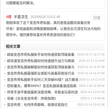
问题都能及时解决。
4
楼
半夏凉生
2024/6/28 10:01:46
回复
刚刚体验了这个变态传奇私服，真的是极品酷炫装备应有
尽有！游戏画面和流畅度都超级棒，让我完全沉浸在玛法大陆的
冒险中。强烈推荐给喜欢传奇类游戏的朋友们！
相关文章
超级变态传奇私服新手如何快速获取顶级装备
2025-12-17 11:27:16
攻略？
超攻速变态传奇私服如何快速提升战力与刷装
2025-12-17 11:9:46
备？
变态传奇私服破解版如何快速获取顶级装备与
2025-11-14 11:47:38
提升战力？
变态传奇私服最强职业搭配与装备获取技巧全
2025-11-14 11:27:50
解析？
变态传奇私服新手如何三天突破80级？战力暴涨
2025-11-14 11:4:15
技巧有哪些？
怒斩屠龙，爆率999%？变态私服装备速成指南
2025-7-20 11:58:56
有吗？
传奇手游平衡版最新深度攻略：非氪金玩家的逆
2025-4-4 12:41:35
袭之道
攻破《合击变态传奇：终极指南》
2025-1-1 15:53:48
变态传奇：叱咤传奇巅峰，极限征程指引
2024-11-14 13:41:56