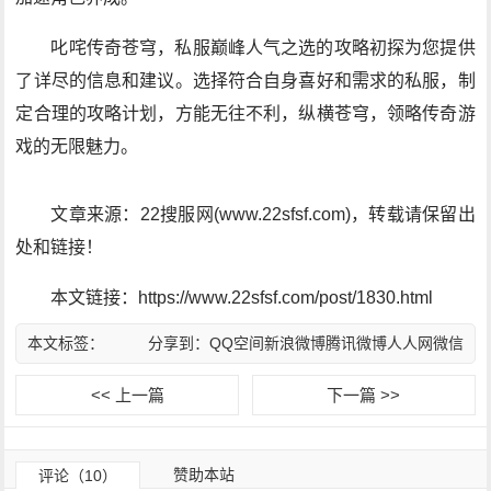
叱咤传奇苍穹，私服巅峰人气之选的攻略初探为您提供
了详尽的信息和建议。选择符合自身喜好和需求的私服，制
定合理的攻略计划，方能无往不利，纵横苍穹，领略传奇游
戏的无限魅力。
文章来源：22搜服网(www.22sfsf.com)，转载请保留出
处和链接！
本文链接：https://www.22sfsf.com/post/1830.html
本文标签：
分享到：
QQ空间
新浪微博
腾讯微博
人人网
微信
<< 上一篇
下一篇 >>
赞助本站
评论（10）