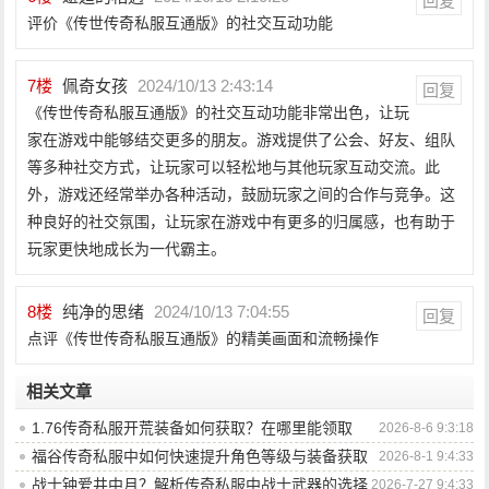
回复
评价《传世传奇私服互通版》的社交互动功能
7
楼
佩奇女孩
2024/10/13 2:43:14
回复
《传世传奇私服互通版》的社交互动功能非常出色，让玩
家在游戏中能够结交更多的朋友。游戏提供了公会、好友、组队
等多种社交方式，让玩家可以轻松地与其他玩家互动交流。此
外，游戏还经常举办各种活动，鼓励玩家之间的合作与竞争。这
种良好的社交氛围，让玩家在游戏中有更多的归属感，也有助于
玩家更快地成长为一代霸主。
8
楼
纯净的思绪
2024/10/13 7:04:55
回复
点评《传世传奇私服互通版》的精美画面和流畅操作
相关文章
1.76传奇私服开荒装备如何获取？在哪里能领取
2026-8-6 9:3:18
到？
福谷传奇私服中如何快速提升角色等级与装备获取
2026-8-1 9:4:33
效率？
战士钟爱井中月？解析传奇私服中战士武器的选择
2026-7-27 9:4:33