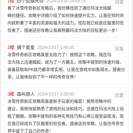
1
楼
四个屁崩死你
2024/10/16 14:49:19
回复
看了冰雪传奇新区攻略后，我仿佛找到了通往玛法大陆巅
峰的捷径。攻略中详细介绍了如何快速提升实力，让我在短时间
内就积累了丰富的资源和强大的战力。现在我已经是区服里的佼
佼者了，感谢这份攻略让我离称霸玛法大陆的目标更近一步！
2
楼
摘个星星
2024/10/17 1:45:05
回复
冰雪传奇新区攻略真是太给力了！按照这个攻略，我在玛
法大陆上迅速崛起，成为了一方霸主。攻略中提到的快速升级、
装备获取和PK技巧都非常实用，让我在游戏中如鱼得水。感谢分
享，让我体验到了不一样的传奇世界！
3
楼
森屿旅人
2024/10/17 3:39:00
回复
冰雪传奇新区攻略简直是新手玩家的福音！按照攻略中的
建议，我很快就熟悉了游戏的玩法和技巧，迅速在玛法大陆上站
稳了脚跟。攻略中提到的各种实用技巧和心得让我受益匪浅，现
在我已经成为了区服里的佼佼者。感谢这份攻略，让我在传奇世
界中留下了自己的传奇！