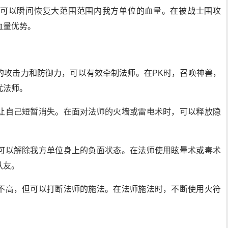
可以瞬间恢复大范围范围内我方单位的血量。在被战士围攻
血量优势。
的攻击力和防御力，可以有效牵制法师。在PK时，召唤神兽，
扰法师。
让自己短暂消失。在面对法师的火墙或雷电术时，可以释放隐
可以解除我方单位身上的负面状态。在法师使用眩晕术或毒术
队友。
不高，但可以打断法师的施法。在法师施法时，不断使用火符