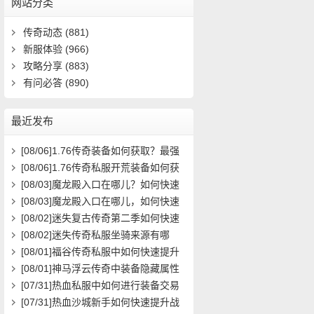
网站分类
传奇动态
(881)
新服体验
(966)
攻略分享
(883)
有问必答
(890)
最近发布
[08/06]
1.76传奇装备如何获取？最强
装备属性与搭配攻略
[08/06]
1.76传奇私服开荒装备如何获
取？在哪里能领取到？
[08/03]
魔龙殿入口在哪儿？如何快速
到达并通关？
[08/03]
魔龙殿入口在哪儿，如何快速
到达并通关？
[08/02]
迷失复古传奇第二季如何快速
提升等级？
[08/02]
迷失传奇私服坐骑来源有哪
些？如何获取全攻略？
[08/01]
福谷传奇私服中如何快速提升
角色等级与装备获取效率？
[08/01]
神马浮云传奇中装备隐藏属性
如何激活与提升？
[07/31]
热血私服中如何进行装备交易
最安全高效？
[07/31]
热血沙城新手如何快速提升战