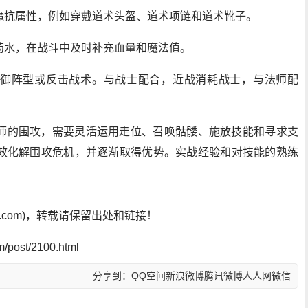
魔抗属性，例如穿戴道术头盔、道术项链和道术靴子。
药水，在战斗中及时补充血量和魔法值。
御阵型或反击战术。与战士配合，近战消耗战士，与法师配
师的围攻，需要灵活运用走位、召唤骷髅、施放技能和寻求支
效化解围攻危机，并逐渐取得优势。实战经验和对技能的熟练
sf.com)，转载请保留出处和链接！
post/2100.html
分享到：
QQ空间
新浪微博
腾讯微博
人人网
微信