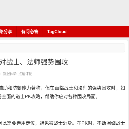
略分享
有问必答
TagCloud
应对战士、法师强势围攻
 分类：新服体验
点这评论
辅助和防御能力著称，但在面临战士和法师的强势围攻时，如
份全面的道士PK攻略，帮助你应对各种围攻局面。
因此需要善用走位，避免被战士近身。在PK时，不断围绕战士