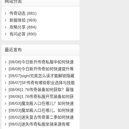
网站分类
传奇动态
(881)
新服体验
(969)
攻略分享
(884)
有问必答
(890)
最近发布
[08/08]
今日新开传奇私服中如何快速
提升角色等级？
[08/08]
今日新开传奇如何快速提升等
级？
[08/07]
sight究竟怎么读才能解锁隐藏
关卡？新手必看攻略解析
[08/07]
SF传奇有哪些职业选择与技能
搭配攻略？
[08/06]
1.76传奇装备如何获取？最强
装备属性与搭配攻略
[08/06]
1.76传奇私服开荒装备如何获
取？在哪里能领取到？
[08/03]
魔龙殿入口在哪儿？如何快速
到达并通关？
[08/03]
魔龙殿入口在哪儿，如何快速
到达并通关？
[08/02]
迷失复古传奇第二季如何快速
提升等级？
[08/02]
迷失传奇私服坐骑来源有哪