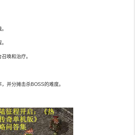
战。
程。
合召唤和治疗。
，并分摊击杀BOSS的难度。