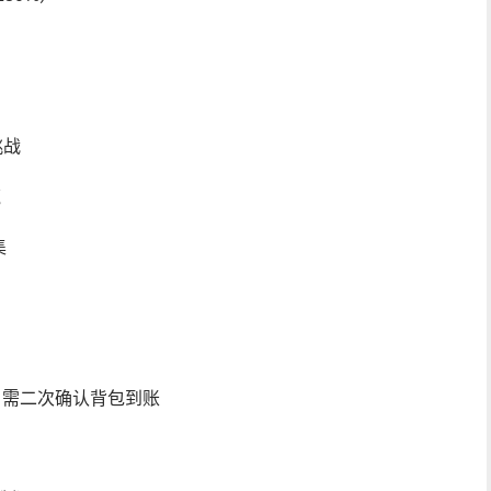
挑战
荒
集
，需二次确认背包到账