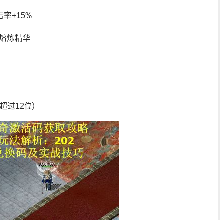
击率+15%
倍熔炼精华
超过12位）