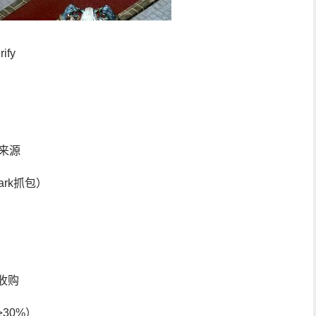
ify
来源
ark抓包）
收购
30%）