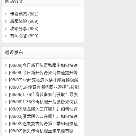
网站分类
传奇动态
(881)
新服体验
(969)
攻略分享
(884)
有问必答
(890)
最近发布
[08/08]
今日新开传奇私服中如何快速
提升角色等级？
[08/08]
今日新开传奇如何快速提升等
级？
[08/07]
sight究竟怎么读才能解锁隐藏
关卡？新手必看攻略解析
[08/07]
SF传奇有哪些职业选择与技能
搭配攻略？
[08/06]
1.76传奇装备如何获取？最强
装备属性与搭配攻略
[08/06]
1.76传奇私服开荒装备如何获
取？在哪里能领取到？
[08/03]
魔龙殿入口在哪儿？如何快速
到达并通关？
[08/03]
魔龙殿入口在哪儿，如何快速
到达并通关？
[08/02]
迷失复古传奇第二季如何快速
提升等级？
[08/02]
迷失传奇私服坐骑来源有哪