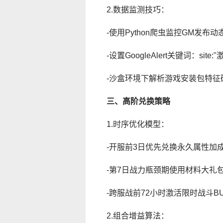
2.数据监测技巧：
-使用Python爬虫监控GM发布动
-设置GoogleAlert关键词：site:
-沙盒环境下解析游戏安装包特征
三、高阶兑换策略
1.时序优化模型：
-开服前3日优先兑换永久属性加
-第7日战力瓶颈期使用材料大礼
-跨服战前72小时激活限时战斗BU
2.组合增益算法：