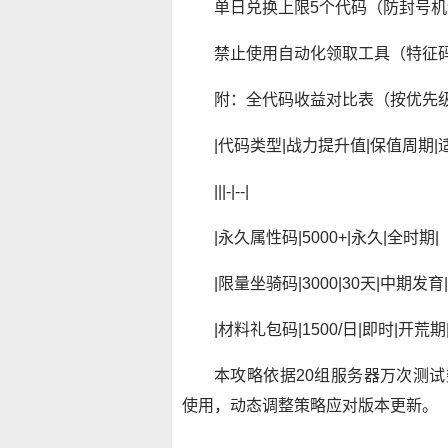
单日兑换上限5个代码（防封号机
禁止使用自动化领取工具（特征码:
附：全代码收益对比表（按优先
|代码类型|战力提升值|保值周期|
|||-|--|
|永久属性码|5000+|永久|全时期|
|限量坐骑码|3000|30天|中期发育|
|材料礼包码|1500/日|即时|开荒期
本攻略依据20组服务器万次测试
使用，动态调整策略应对版本更新。