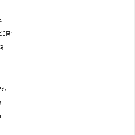
态
"激活码"
码
成码
包
FF