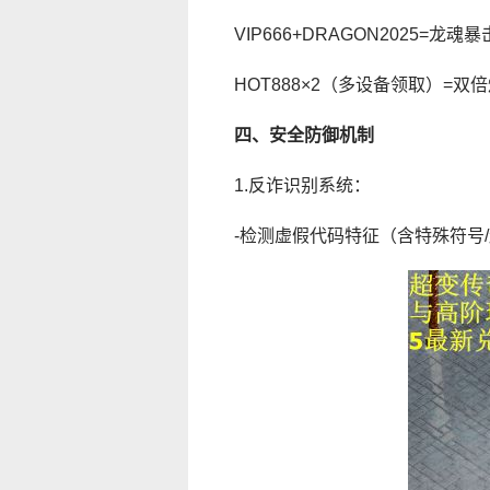
VIP666+DRAGON2025=龙魂暴
HOT888×2（多设备领取）=双
四、安全防御机制
1.反诈识别系统：
-检测虚假代码特征（含特殊符号/