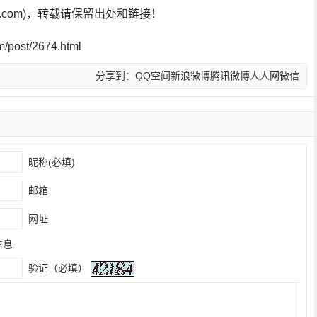
sf.com)，转载请保留出处和链接！
post/2674.html
分享到：
QQ空间
新浪微博
腾讯微博
人人网
微信
昵称(必填)
邮箱
网址
信息
验证（必填）