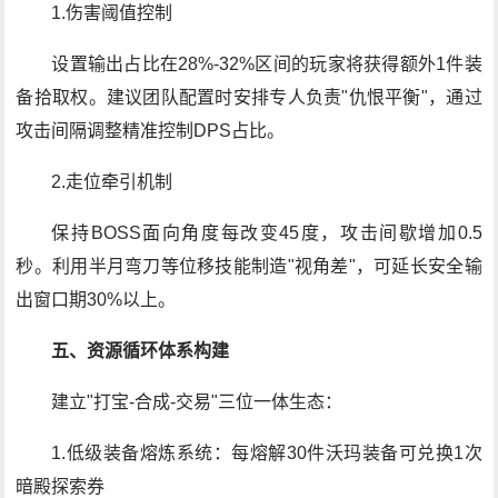
1.伤害阈值控制
设置输出占比在28%-32%区间的玩家将获得额外1件装
备拾取权。建议团队配置时安排专人负责"仇恨平衡"，通过
攻击间隔调整精准控制DPS占比。
2.走位牵引机制
保持BOSS面向角度每改变45度，攻击间歇增加0.5
秒。利用半月弯刀等位移技能制造"视角差"，可延长安全输
出窗口期30%以上。
五、资源循环体系构建
建立"打宝-合成-交易"三位一体生态：
1.低级装备熔炼系统：每熔解30件沃玛装备可兑换1次
暗殿探索券