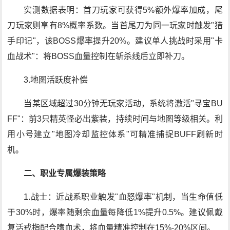
实测数据表明：首刀玩家可获得5%额外爆率加成，尾
刀玩家则享有8%概率系数。当首尾刀为同一玩家时触发"猎
手印记"，该BOSS爆率提升20%。建议单人挑战时采用"卡
血战术"：将BOSS血量控制在斩杀线后立即补刀。
3.地图活跃度补偿
当某区域超过30分钟无玩家活动，系统将激活"寻宝BU
FF"：前3只精英怪必出紫装，持续时间与地图等级相关。利
用小号建立"地图冷却监控体系"可精准捕捉BUFF刷新时
机。
二、职业专属爆装策略
1.战士：近战系职业触发"血怒爆率"机制，当生命值低
于30%时，爆率随剩余血量每降低1%提升0.5%。建议佩戴
复活戒指配合嗜血术，将血量精准控制在15%-20%区间。