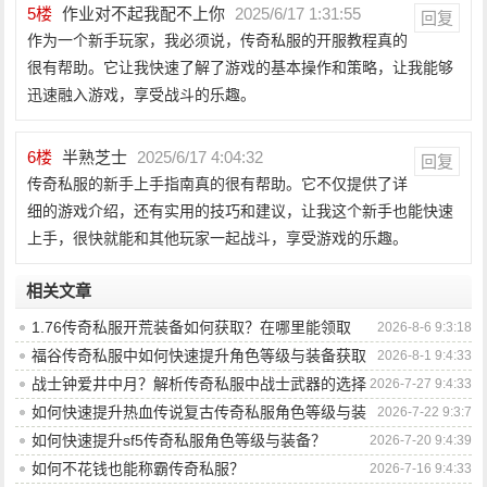
5
楼
作业对不起我配不上你
2025/6/17 1:31:55
回复
作为一个新手玩家，我必须说，传奇私服的开服教程真的
很有帮助。它让我快速了解了游戏的基本操作和策略，让我能够
迅速融入游戏，享受战斗的乐趣。
6
楼
半熟芝士
2025/6/17 4:04:32
回复
传奇私服的新手上手指南真的很有帮助。它不仅提供了详
细的游戏介绍，还有实用的技巧和建议，让我这个新手也能快速
上手，很快就能和其他玩家一起战斗，享受游戏的乐趣。
相关文章
1.76传奇私服开荒装备如何获取？在哪里能领取
2026-8-6 9:3:18
到？
福谷传奇私服中如何快速提升角色等级与装备获取
2026-8-1 9:4:33
效率？
战士钟爱井中月？解析传奇私服中战士武器的选择
2026-7-27 9:4:33
奥秘
如何快速提升热血传说复古传奇私服角色等级与装
2026-7-22 9:3:7
备战力？
如何快速提升sf5传奇私服角色等级与装备？
2026-7-20 9:4:39
如何不花钱也能称霸传奇私服？
2026-7-16 9:4:33