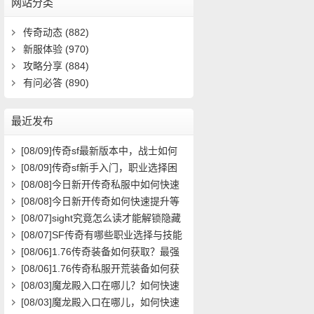
网站分类
传奇动态
(882)
新服体验
(970)
攻略分享
(884)
有问必答
(890)
最近发布
[08/09]
传奇sf最新版本中，战士如何
快速提升战斗力？
[08/09]
传奇sf新手入门，职业选择困
惑求指点？
[08/08]
今日新开传奇私服中如何快速
提升角色等级？
[08/08]
今日新开传奇如何快速提升等
级？
[08/07]
sight究竟怎么读才能解锁隐藏
关卡？新手必看攻略解析
[08/07]
SF传奇有哪些职业选择与技能
搭配攻略？
[08/06]
1.76传奇装备如何获取？最强
装备属性与搭配攻略
[08/06]
1.76传奇私服开荒装备如何获
取？在哪里能领取到？
[08/03]
魔龙殿入口在哪儿？如何快速
到达并通关？
[08/03]
魔龙殿入口在哪儿，如何快速