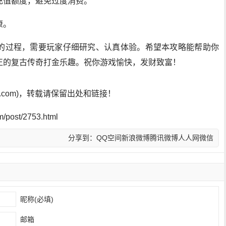
充值额度，避免过度消费。
康。
的过程，需要玩家仔细研究、认真体验。希望本攻略能帮助你
正的复古传奇打金乐趣。祝你游戏愉快，发财致富！
sf.com)，转载请保留出处和链接！
post/2753.html
分享到：
QQ空间
新浪微博
腾讯微博
人人网
微信
昵称(必填)
邮箱