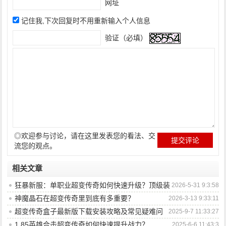
网址
记住我,下次回复时不用重新输入个人信息
验证（必填）
◎欢迎参与讨论，请在这里发表您的看法、交
流您的观点。
相关文章
狂暴新服：单职业超变传奇如何快速升级？顶级装
2026-5-31 9:3:58
备获取秘技是什么？
神魔晶石在超变传奇里到底有多重要？
2026-3-13 9:33:11
超变传奇盒子最新版下载安装攻略及常见疑难问
2025-9-7 11:33:27
题如何解决？
1.85英雄合击超变传奇如何快速提升战力？
2025-6-6 11:43:3