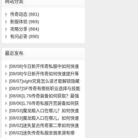
网站分类
传奇动态
(881)
新服体验
(969)
攻略分享
(884)
有问必答
(890)
最近发布
[08/08]
今日新开传奇私服中如何快速
提升角色等级？
[08/08]
今日新开传奇如何快速提升等
级？
[08/07]
sight究竟怎么读才能解锁隐藏
关卡？新手必看攻略解析
[08/07]
SF传奇有哪些职业选择与技能
搭配攻略？
[08/06]
1.76传奇装备如何获取？最强
装备属性与搭配攻略
[08/06]
1.76传奇私服开荒装备如何获
取？在哪里能领取到？
[08/03]
魔龙殿入口在哪儿？如何快速
到达并通关？
[08/03]
魔龙殿入口在哪儿，如何快速
到达并通关？
[08/02]
迷失复古传奇第二季如何快速
提升等级？
[08/02]
迷失传奇私服坐骑来源有哪