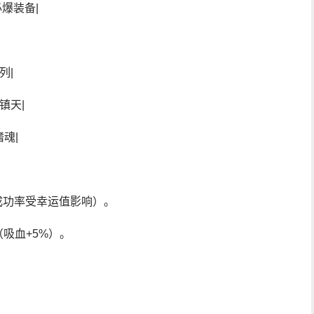
必爆装备|
列|
镇天|
魂|
成功率受幸运值影响）。
（吸血+5%）。