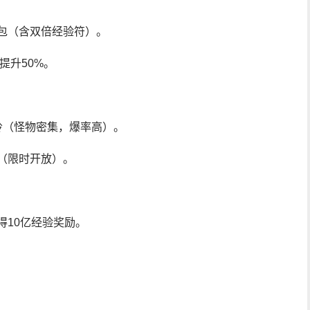
包（含双倍经验符）。
率提升50%。
岭（怪物密集，爆率高）。
（限时开放）。
得10亿经验奖励。