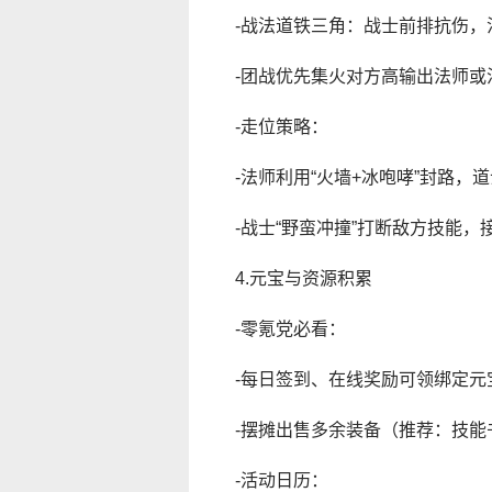
-战法道铁三角：战士前排抗伤
-团战优先集火对方高输出法师或
-走位策略：
-法师利用“火墙+冰咆哮”封路，道
-战士“野蛮冲撞”打断敌方技能，
4.元宝与资源积累
-零氪党必看：
-每日签到、在线奖励可领绑定元
-摆摊出售多余装备（推荐：技能
-活动日历：