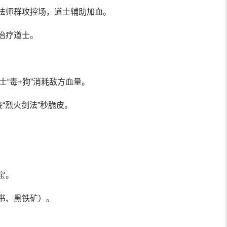
，法师群攻控场，道士辅助加血。
治疗道士。
士“毒+狗”消耗敌方血量。
接“烈火剑法”秒脆皮。
宝。
书、黑铁矿）。