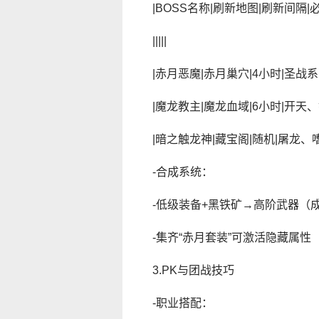
|BOSS名称|刷新地图|刷新间隔|
|||||
|赤月恶魔|赤月巢穴|4小时|圣战系
|魔龙教主|魔龙血域|6小时|开天、
|暗之触龙神|藏宝阁|随机|屠龙、嗜
-合成系统：
-低级装备+黑铁矿→高阶武器（
-集齐“赤月套装”可激活隐藏属性
3.PK与团战技巧
-职业搭配：