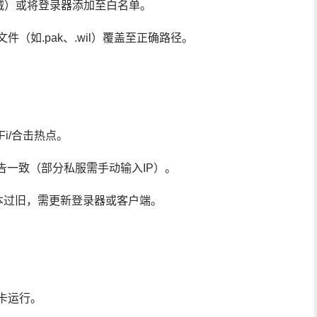
火绒）或将登录器添加至白名单。
（如.pak、.wil）覆盖至正确路径。
i/合击热点。
公告一致（部分私服需手动输入IP）。
版本过旧，需更新登录器或客户端。
卡运行。