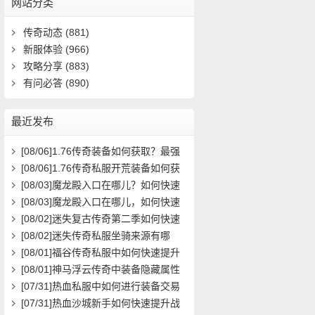
网站分类
传奇动态
(881)
新服体验
(966)
攻略分享
(883)
有问必答
(890)
最近发布
[08/06]
1.76传奇装备如何获取？最强
装备属性与搭配攻略
[08/06]
1.76传奇私服开荒装备如何获
取？在哪里能领取到？
[08/03]
魔龙殿入口在哪儿？如何快速
到达并通关？
[08/03]
魔龙殿入口在哪儿，如何快速
到达并通关？
[08/02]
迷失复古传奇第二季如何快速
提升等级？
[08/02]
迷失传奇私服坐骑来源有哪
些？如何获取全攻略？
[08/01]
福谷传奇私服中如何快速提升
角色等级与装备获取效率？
[08/01]
神马浮云传奇中装备隐藏属性
如何激活与提升？
[07/31]
热血私服中如何进行装备交易
最安全高效？
[07/31]
热血沙城新手如何快速提升战