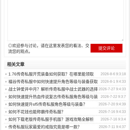
◎欢迎参与讨论，请在这里发表您的看法、交
流您的观点。
相关文章
1.76传奇私服开荒装备如何获取？在哪里能领取
2026-8-6 9:3:18
到？
福谷传奇私服中如何快速提升角色等级与装备获取
2026-8-1 9:4:33
效率？
战士钟爱井中月？解析传奇私服中战士武器的选择
2026-7-27 9:4:33
奥秘
如何快速提升热血传说复古传奇私服角色等级与装
2026-7-22 9:3:7
备战力？
如何快速提升sf5传奇私服角色等级与装备？
2026-7-20 9:4:39
如何不花钱也能称霸传奇私服？
2026-7-16 9:4:33
如何下载老版传奇私服手机版？游戏攻略全解析
2026-7-16 9:3:4
传奇私服玩家最爱的戒指究竟是哪一款？
2026-7-11 9:4:37