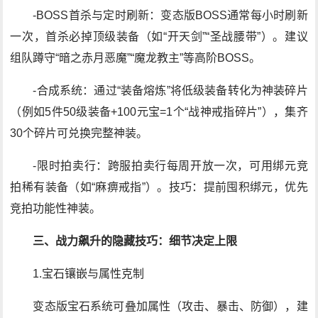
-BOSS首杀与定时刷新：变态版BOSS通常每小时刷新
一次，首杀必掉顶级装备（如“开天剑”“圣战腰带”）。建议
组队蹲守“暗之赤月恶魔”“魔龙教主”等高阶BOSS。
-合成系统：通过“装备熔炼”将低级装备转化为神装碎片
（例如5件50级装备+100元宝=1个“战神戒指碎片”），集齐
30个碎片可兑换完整神装。
-限时拍卖行：跨服拍卖行每周开放一次，可用绑元竞
拍稀有装备（如“麻痹戒指”）。技巧：提前囤积绑元，优先
竞拍功能性神装。
三、战力飙升的隐藏技巧：细节决定上限
1.宝石镶嵌与属性克制
变态版宝石系统可叠加属性（攻击、暴击、防御），建