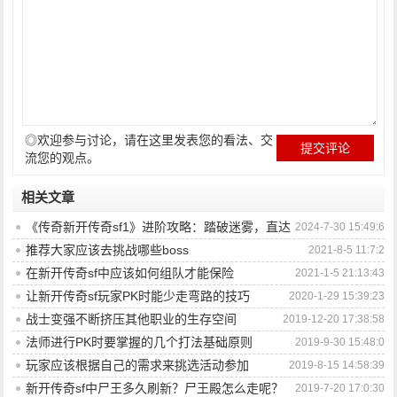
◎欢迎参与讨论，请在这里发表您的看法、交
流您的观点。
相关文章
《传奇新开传奇sf1》进阶攻略：踏破迷雾，直达
2024-7-30 15:49:6
巅峰之路
推荐大家应该去挑战哪些boss
2021-8-5 11:7:2
在新开传奇sf中应该如何组队才能保险
2021-1-5 21:13:43
让新开传奇sf玩家PK时能少走弯路的技巧
2020-1-29 15:39:23
战士变强不断挤压其他职业的生存空间
2019-12-20 17:38:58
法师进行PK时要掌握的几个打法基础原则
2019-9-30 15:48:0
玩家应该根据自己的需求来挑选活动参加
2019-8-15 14:58:39
新开传奇sf中尸王多久刷新？尸王殿怎么走呢？
2019-7-20 17:0:30