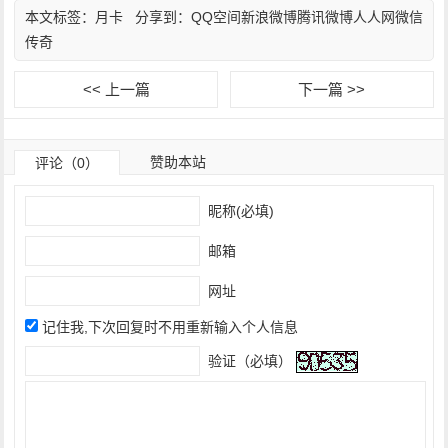
本文标签：
月卡
分享到：
QQ空间
新浪微博
腾讯微博
人人网
微信
传奇
<< 上一篇
下一篇 >>
赞助本站
评论（0）
昵称(必填)
邮箱
网址
记住我,下次回复时不用重新输入个人信息
验证（必填）