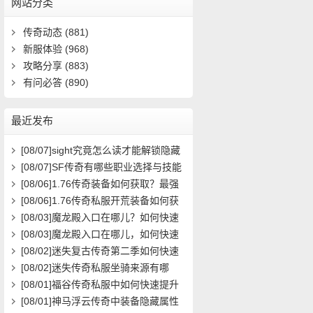
网站分类
传奇动态
(881)
新服体验
(968)
攻略分享
(883)
有问必答
(890)
最近发布
[08/07]
sight究竟怎么读才能解锁隐藏
关卡？新手必看攻略解析
[08/07]
SF传奇有哪些职业选择与技能
搭配攻略？
[08/06]
1.76传奇装备如何获取？最强
装备属性与搭配攻略
[08/06]
1.76传奇私服开荒装备如何获
取？在哪里能领取到？
[08/03]
魔龙殿入口在哪儿？如何快速
到达并通关？
[08/03]
魔龙殿入口在哪儿，如何快速
到达并通关？
[08/02]
迷失复古传奇第二季如何快速
提升等级？
[08/02]
迷失传奇私服坐骑来源有哪
些？如何获取全攻略？
[08/01]
福谷传奇私服中如何快速提升
角色等级与装备获取效率？
[08/01]
神马浮云传奇中装备隐藏属性