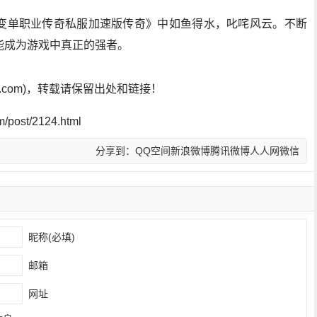
变单职业传奇私服加速版传奇》中如鱼得水，叱咤风云。不断
能成为游戏中真正的强者。
sf.com)，转载请保留出处和链接！
post/2124.html
分享到：
QQ空间
新浪微博
腾讯微博
人人网
微信
昵称(必填)
邮箱
网址