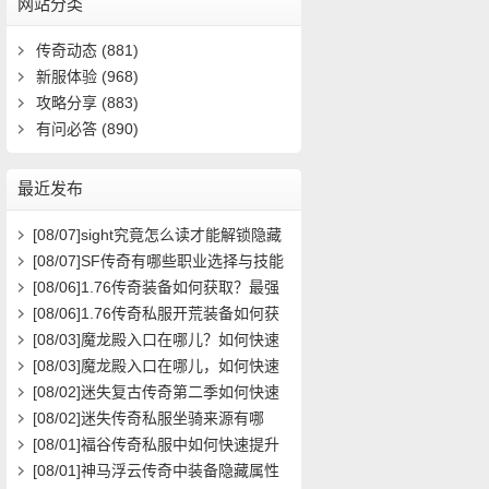
网站分类
传奇动态
(881)
新服体验
(968)
攻略分享
(883)
有问必答
(890)
最近发布
[08/07]
sight究竟怎么读才能解锁隐藏
关卡？新手必看攻略解析
[08/07]
SF传奇有哪些职业选择与技能
搭配攻略？
[08/06]
1.76传奇装备如何获取？最强
装备属性与搭配攻略
[08/06]
1.76传奇私服开荒装备如何获
取？在哪里能领取到？
[08/03]
魔龙殿入口在哪儿？如何快速
到达并通关？
[08/03]
魔龙殿入口在哪儿，如何快速
到达并通关？
[08/02]
迷失复古传奇第二季如何快速
提升等级？
[08/02]
迷失传奇私服坐骑来源有哪
些？如何获取全攻略？
[08/01]
福谷传奇私服中如何快速提升
角色等级与装备获取效率？
[08/01]
神马浮云传奇中装备隐藏属性