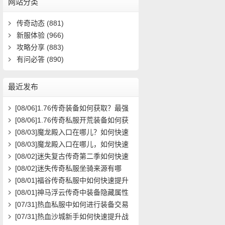
网站分类
传奇动态
(881)
新服体验
(966)
攻略分享
(883)
有问必答
(890)
最近发布
[08/06]
1.76传奇装备如何获取？最强
装备属性与搭配攻略
[08/06]
1.76传奇私服开荒装备如何获
取？在哪里能领取到？
[08/03]
魔龙殿入口在哪儿？如何快速
到达并通关？
[08/03]
魔龙殿入口在哪儿，如何快速
到达并通关？
[08/02]
迷失复古传奇第二季如何快速
提升等级？
[08/02]
迷失传奇私服坐骑来源有哪
些？如何获取全攻略？
[08/01]
福谷传奇私服中如何快速提升
角色等级与装备获取效率？
[08/01]
神马浮云传奇中装备隐藏属性
如何激活与提升？
[07/31]
热血私服中如何进行装备交易
最安全高效？
[07/31]
热血沙城新手如何快速提升战