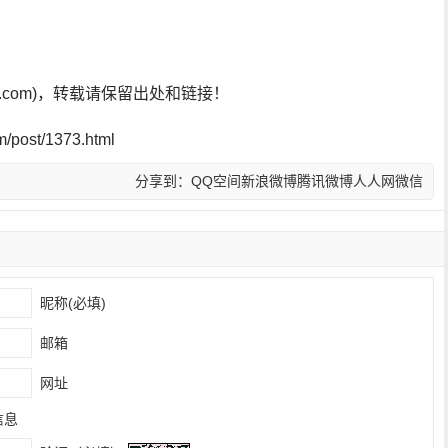
sf.com)，转载请保留出处和链接！
post/1373.html
分享到：
QQ空间
新浪微博
腾讯微博
人人网
微信
昵称(必填)
邮箱
网址
信息