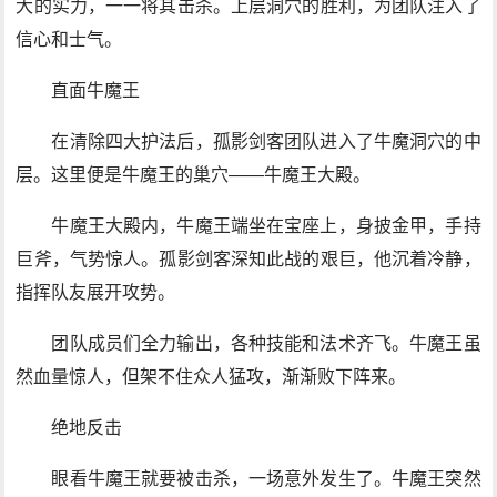
大的实力，一一将其击杀。上层洞穴的胜利，为团队注入了
信心和士气。
直面牛魔王
在清除四大护法后，孤影剑客团队进入了牛魔洞穴的中
层。这里便是牛魔王的巢穴——牛魔王大殿。
牛魔王大殿内，牛魔王端坐在宝座上，身披金甲，手持
巨斧，气势惊人。孤影剑客深知此战的艰巨，他沉着冷静，
指挥队友展开攻势。
团队成员们全力输出，各种技能和法术齐飞。牛魔王虽
然血量惊人，但架不住众人猛攻，渐渐败下阵来。
绝地反击
眼看牛魔王就要被击杀，一场意外发生了。牛魔王突然