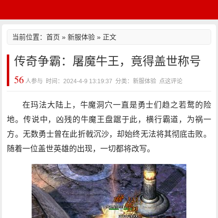
当前位置：
首页
»
新服体验
» 正文
传奇争霸：屠魔牛王，竟得盖世称号
56
人参与 时间：2024-4-9 13:19:37 分类：新服体验
点这评论
在玛法大陆上，牛魔洞穴一直是勇士们趋之若鹜的险
地。传说中，凶残的牛魔王盘踞于此，横行霸道，为祸一
方。无数勇士曾在此折戟沉沙，却始终无法将其彻底击败。
随着一位盖世英雄的出现，一切都将改写。