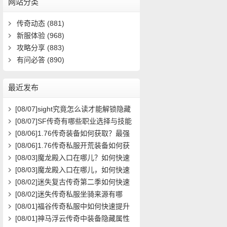
网站分类
传奇动态
(881)
新服体验
(968)
攻略分享
(883)
有问必答
(890)
最近发布
[08/07]
sight究竟怎么读才能解锁隐藏
关卡？新手必看攻略解析
[08/07]
SF传奇有哪些职业选择与技能
搭配攻略？
[08/06]
1.76传奇装备如何获取？最强
装备属性与搭配攻略
[08/06]
1.76传奇私服开荒装备如何获
取？在哪里能领取到？
[08/03]
魔龙殿入口在哪儿？如何快速
到达并通关？
[08/03]
魔龙殿入口在哪儿，如何快速
到达并通关？
[08/02]
迷失复古传奇第二季如何快速
提升等级？
[08/02]
迷失传奇私服坐骑来源有哪
些？如何获取全攻略？
[08/01]
福谷传奇私服中如何快速提升
角色等级与装备获取效率？
[08/01]
神马浮云传奇中装备隐藏属性