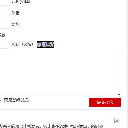
昵称(必填)
邮箱
网址
信息
验证（必填）
、交流您的观点。
回复
秒杀挂的效果非常满意。它让我在游戏中如虎添翼，所向披