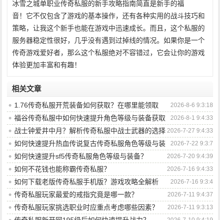
冰雪之城单职业传奇私服的新手攻略指南简直是新手的福
音！它不仅包含了游戏的基本操作，还有各种实用的战斗技巧和
策略，让我这个新手也能在游戏中迅速成长。而且，这个私服的
服务器稳定性很好，几乎没有遇到过掉线的情况。如果你是一个
传奇游戏爱好者，那么这个私服绝对不容错过，它会让你的游戏
体验更加丰富和有趣！
相关文章
1.76传奇私服开荒装备如何获取？在哪里能领取
2026-8-6 9:3:18
到？
福谷传奇私服中如何快速提升角色等级与装备获取
2026-8-1 9:4:33
效率？
战士钟爱井中月？解析传奇私服中战士武器的选择
2026-7-27 9:4:33
奥秘
如何快速提升热血传说复古传奇私服角色等级与装
2026-7-22 9:3:7
备战力？
如何快速提升sf5传奇私服角色等级与装备？
2026-7-20 9:4:39
如何不花钱也能称霸传奇私服？
2026-7-16 9:4:33
如何下载老版传奇私服手机版？游戏攻略全解析
2026-7-16 9:3:4
传奇私服玩家最爱的戒指究竟是哪一款？
2026-7-11 9:4:37
传奇私服玩家挑选职业时应重点考虑哪些因素？
2026-7-11 9:3:13