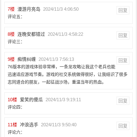
7
楼
漫游月亮岛
2024/11/3 4:06:50
回复
评论五：
8
楼
连晚安都错过
2024/11/3 4:58:22
回复
评论三：
9
楼
痴情纠缠
2024/11/3 7:56:13
回复
76版本的游戏体验非常棒，一条龙攻略让我这个老兵也能
迅速适应游戏节奏。游戏的社交系统做得很好，让我结识了很多
志同道合的朋友，一起征战沙场，重温当年的热血。
10
楼
爱笑的傻瓜
2024/11/3 9:19:11
回复
评论四：
11
楼
冲浪选手
2024/11/3 9:50:40
回复
评论六：