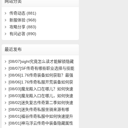
网站分类
传奇动态
(881)
新服体验
(968)
攻略分享
(883)
有问必答
(890)
最近发布
[08/07]
sight究竟怎么读才能解锁隐藏
关卡？新手必看攻略解析
[08/07]
SF传奇有哪些职业选择与技能
搭配攻略？
[08/06]
1.76传奇装备如何获取？最强
装备属性与搭配攻略
[08/06]
1.76传奇私服开荒装备如何获
取？在哪里能领取到？
[08/03]
魔龙殿入口在哪儿？如何快速
到达并通关？
[08/03]
魔龙殿入口在哪儿，如何快速
到达并通关？
[08/02]
迷失复古传奇第二季如何快速
提升等级？
[08/02]
迷失传奇私服坐骑来源有哪
些？如何获取全攻略？
[08/01]
福谷传奇私服中如何快速提升
角色等级与装备获取效率？
[08/01]
神马浮云传奇中装备隐藏属性