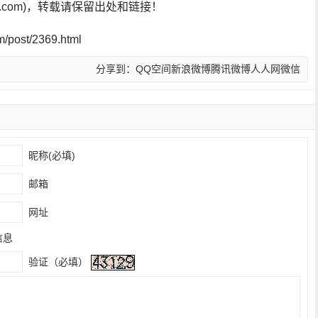
sf.com)，转载请保留出处和链接！
post/2369.html
分享到：
QQ空间
新浪微博
腾讯微博
人人网
微信
昵称(必填)
邮箱
网址
信息
验证（必填）