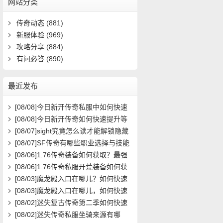
网站分类
传奇动态
(881)
新服体验
(969)
攻略分享
(884)
有问必答
(890)
最近发布
[08/08]
今日新开传奇私服中如何快速
提升角色等级？
[08/08]
今日新开传奇如何快速提升等
级？
[08/07]
sight究竟怎么读才能解锁隐藏
关卡？新手必看攻略解析
[08/07]
SF传奇有哪些职业选择与技能
搭配攻略？
[08/06]
1.76传奇装备如何获取？最强
装备属性与搭配攻略
[08/06]
1.76传奇私服开荒装备如何获
取？在哪里能领取到？
[08/03]
魔龙殿入口在哪儿？如何快速
到达并通关？
[08/03]
魔龙殿入口在哪儿，如何快速
到达并通关？
[08/02]
迷失复古传奇第二季如何快速
提升等级？
[08/02]
迷失传奇私服坐骑来源有哪