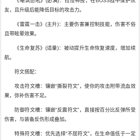
《嘲讽怒吼》(必满)：拉怪神技，在BOSS战中保护队
友，且升级后能降低目标的攻击力。
《雷霆一击》(主升)：主要伤害兼控制技能，伤害不俗
且带眩晕效果。
《生命复苏》(适量)：被动提升生命恢复速度，增加续
航。
符文搭配：
攻击符文槽：镶嵌“撕裂符文”，使你的攻击附带流血效
果，弥补伤害不足。
防御符文槽：镶嵌“反震符文”，直接按百分比反弹所受
伤害，与装备反伤形成叠加。
特殊符文槽：优先选择“不屈符文”，在生命值低于一定