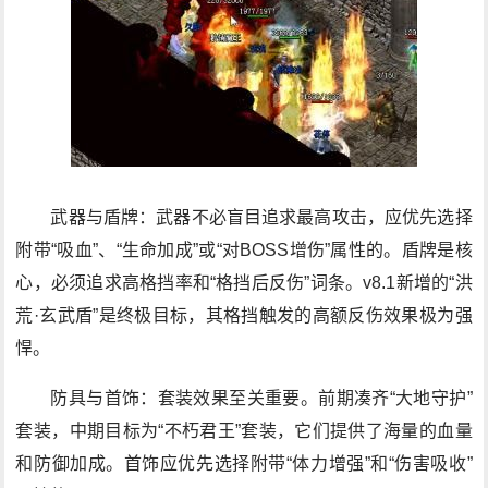
武器与盾牌：武器不必盲目追求最高攻击，应优先选择
附带“吸血”、“生命加成”或“对BOSS增伤”属性的。盾牌是核
心，必须追求高格挡率和“格挡后反伤”词条。v8.1新增的“洪
荒·玄武盾”是终极目标，其格挡触发的高额反伤效果极为强
悍。
防具与首饰：套装效果至关重要。前期凑齐“大地守护”
套装，中期目标为“不朽君王”套装，它们提供了海量的血量
和防御加成。首饰应优先选择附带“体力增强”和“伤害吸收”