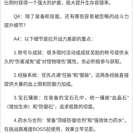
比例时获得一个强大的护盾，极大提升生存容错率。
Q4：除了装备和技能，还有哪些容易被忽略的战斗力
提升细节？
A4：以下细节是拉开战力差距的重点：
1.称号与成就：很多限时活动或成就奖励的称号提供永
久的“伤害减免”或“对怪物增伤”属性，务必积极参与获取。
2.经脉系统：优先点通“任脉”和“督脉”，这两条经脉直接
提供大量的血上限和防御力加成。
3.宝石镶嵌：在装备的宝石孔中，统一镶嵌“血晶石”
（增加生命）和“防御石”，追求极致的坦度。
4.药水与合剂：常备“顶级防御合剂”和“强效体力药水”，
在挑战高难度BOSS前使用，效果立竿见影。