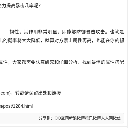
全力提高暴击几率呢？
——韧性，其作用非常明显，即能够防御暴击攻击。也就是
击的概率将大大降低，就算对方暴击属性再高，也能在你的韧
属性，大家都需要认真研究和仔细分析，找到最佳的属性搭配
sf.com)，转载请保留出处和链接！
post/1284.html
分享到：
QQ空间
新浪微博
腾讯微博
人人网
微信