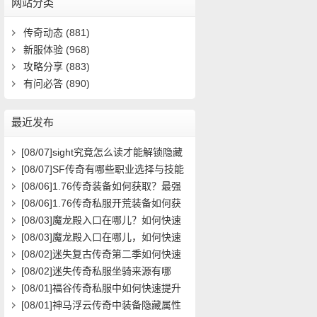
网站分类
传奇动态
(881)
新服体验
(968)
攻略分享
(883)
有问必答
(890)
最近发布
[08/07]
sight究竟怎么读才能解锁隐藏
关卡？新手必看攻略解析
[08/07]
SF传奇有哪些职业选择与技能
搭配攻略？
[08/06]
1.76传奇装备如何获取？最强
装备属性与搭配攻略
[08/06]
1.76传奇私服开荒装备如何获
取？在哪里能领取到？
[08/03]
魔龙殿入口在哪儿？如何快速
到达并通关？
[08/03]
魔龙殿入口在哪儿，如何快速
到达并通关？
[08/02]
迷失复古传奇第二季如何快速
提升等级？
[08/02]
迷失传奇私服坐骑来源有哪
些？如何获取全攻略？
[08/01]
福谷传奇私服中如何快速提升
角色等级与装备获取效率？
[08/01]
神马浮云传奇中装备隐藏属性