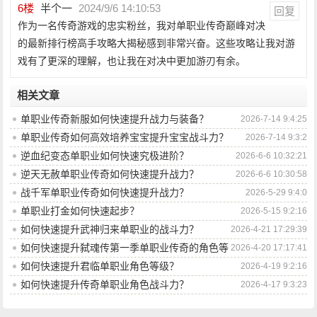
6
楼
半个一
2024/9/6 14:10:53
回复
作为一名传奇游戏的忠实粉丝，我对单职业传奇巅峰对决
的最新排行榜高手攻略大揭秘感到非常兴奋。这些攻略让我对游
戏有了更深的理解，也让我在对决中更加游刃有余。
相关文章
单职业传奇新服如何快速提升战力与装备？
2026-7-14 9:4:25
单职业传奇如何高效培养宝宝提升宝宝战斗力？
2026-7-14 9:3:2
逆血纪变态单职业如何快速究极进阶？
2026-6-6 10:32:21
逆天无赦单职业传奇如何快速提升战力？
2026-6-6 10:30:58
战千军单职业传奇如何快速提升战力？
2026-5-29 9:4:0
单职业打金如何快速起步？
2026-5-15 9:2:16
如何快速提升武神归来单职业的战斗力？
2026-4-21 17:29:39
如何快速提升弑魂传第一季单职业传奇的角色等
2026-4-20 17:17:41
级？
如何快速提升君临单职业角色等级？
2026-4-19 9:2:16
如何快速提升传奇单职业角色战斗力？
2026-4-17 9:3:23