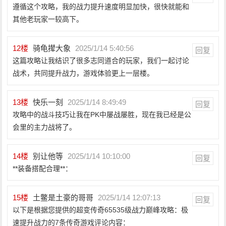
遵循这个攻略，我的战力提升速度明显加快，很快就能和
其他老玩家一较高下。
12
楼
骑龟撵大象
2025/1/14 5:40:56
回复
这篇攻略让我结识了很多志同道合的玩家，我们一起讨论
战术，共同提升战力，游戏体验更上一层楼。
13
楼
快乐一刻
2025/1/14 8:49:49
回复
攻略中的战斗技巧让我在PK中屡战屡胜，现在我已经是公
会里的主力战将了。
14
楼
别让他等
2025/1/14 10:10:00
回复
**装备搭配合理**：
15
楼
土鳖是土豪的哥哥
2025/1/14 12:07:13
回复
以下是根据您提供的超变传奇65535级战力巅峰攻略：极
速提升战力的7条传奇游戏评论内容：