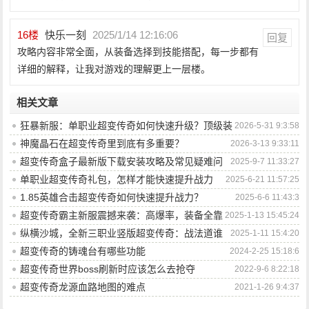
16
楼
快乐一刻
2025/1/14 12:16:06
回复
攻略内容非常全面，从装备选择到技能搭配，每一步都有
详细的解释，让我对游戏的理解更上一层楼。
相关文章
狂暴新服：单职业超变传奇如何快速升级？顶级装
2026-5-31 9:3:58
备获取秘技是什么？
神魔晶石在超变传奇里到底有多重要？
2026-3-13 9:33:11
超变传奇盒子最新版下载安装攻略及常见疑难问
2025-9-7 11:33:27
题如何解决？
单职业超变传奇礼包，怎样才能快速提升战力
2025-6-21 11:57:25
问？
1.85英雄合击超变传奇如何快速提升战力？
2025-6-6 11:43:3
超变传奇霸主新服震撼来袭：高爆率，装备全靠
2025-1-13 15:45:24
打卡，横扫四方！
纵横沙城，全新三职业竖版超变传奇：战法道谁
2025-1-11 15:4:20
主沉浮？
超变传奇的铸魂台有哪些功能
2024-2-25 15:18:6
超变传奇世界boss刷新时应该怎么去抢夺
2022-9-6 8:22:18
超变传奇龙源血路地图的难点
2021-1-26 9:4:37